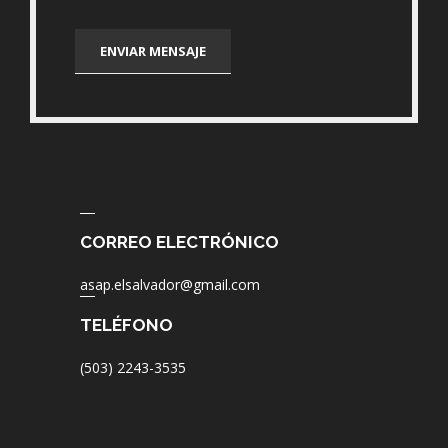
CORREO ELECTRÓNICO
asap.elsalvador@gmail.com
TELÉFONO
(503) 2243-3535